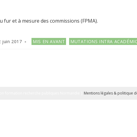
au fur et à mesure des commissions (FPMA).
cation
Post
 juin 2017
MIS EN AVANT
MUTATIONS INTRA ACADÉMI
e :
category:
on formation recherche publiques Normandie |
Mentions légales & politique de