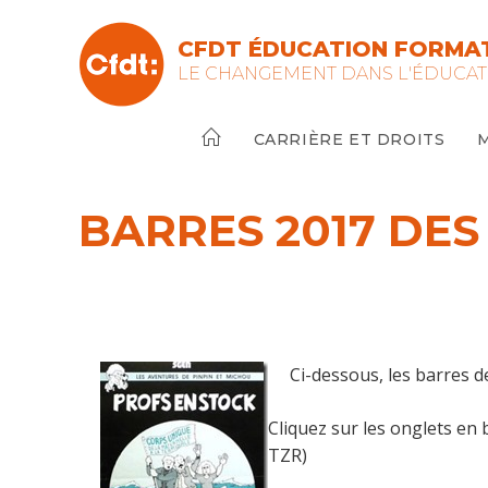
Skip
to
CFDT ÉDUCATION FORMAT
content
LE CHANGEMENT DANS L'ÉDUCAT
CARRIÈRE ET DROITS
BARRES 2017 DES
Ci-dessous, les barres de
Cliquez sur les onglets en 
TZR)