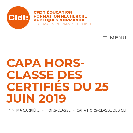
Skip
to
CFDT ÉDUCATION
content
FORMATION RECHERCHE
PUBLIQUES NORMANDIE
LE CHANGEMENT DANS L'ÉDUCATION
MENU
CAPA HORS-
CLASSE DES
CERTIFIÉS DU 25
JUIN 2019
>
MA CARRIÈRE
>
HORS-CLASSE
>
CAPA HORS-CLASSE DES CERTIFI