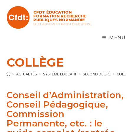
Skip
to
CFDT ÉDUCATION
content
FORMATION RECHERCHE
PUBLIQUES NORMANDIE
LE CHANGEMENT DANS L'ÉDUCATION
MENU
COLLÈGE
>
ACTUALITÉS
>
SYSTÈME ÉDUCATIF
>
SECOND DEGRÉ
>
COLLÈG
Conseil d’Administration,
Conseil Pédagogique,
Commission
Permanente, etc. : le