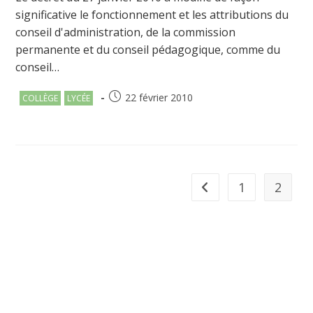
significative le fonctionnement et les attributions du
conseil d'administration, de la commission
permanente et du conseil pédagogique, comme du
conseil…
Post
Publication
22 février 2010
COLLÈGE
LYCÉE
category:
publiée :
1
2
Go to the previous page