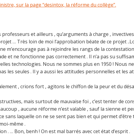
nistre, sur la page “desintox, la réforme du collège”.
e des professeurs et ailleurs , qu’arguments à charge , invecti
ce projet … Très loin de moi l’approbation béate de ce projet .
ne m’encourage pas à rejoindre les rangs de la contestation 
ade et ne fonctionne pas correctement . Il n’a pas su suffi
nouvelles technologies. Nous ne sommes plus en 1950 ! Nous 
s les seules . Il y a aussi les attitudes personnelles et les a
alement , crions fort , agitons le chiffon de la peur et du désa
ructives, mais surtout de mauvaise foi , c’est tenter de con
aucoup , aucune réforme n’est valable , sauf la sienne et pers
ce sans laquelle on ne se sent pas bien et qui permet d’être 
, moi-même .
n . … Bon, benh ! On est mal barrés avec cet état d’esprit .