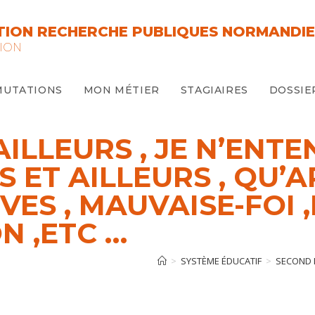
ION RECHERCHE PUBLIQUES NORMANDIE
ION
MUTATIONS
MON MÉTIER
STAGIAIRES
DOSSIE
T AILLEURS , JE N’ENT
 ET AILLEURS , QU’
IVES , MAUVAISE-FO
N ,ETC …
>
SYSTÈME ÉDUCATIF
>
SECOND 