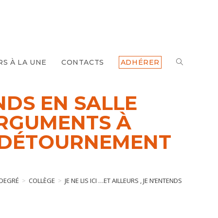
TOGGLE
RS À LA UNE
CONTACTS
ADHÉRER
WEBSITE
ENDS EN SALLE
ARGUMENTS À
SEARCH
I ,DÉTOURNEMENT
DEGRÉ
>
COLLÈGE
>
JE NE LIS ICI …ET AILLEURS , JE N’ENTENDS EN SAL