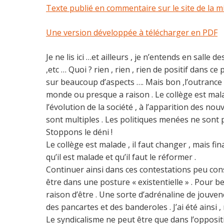
Texte publié en commentaire sur le site de la mi
Une version développée à télécharger en PDF
Je ne lis ici …et ailleurs , je n’entends en sall
,etc … Quoi ? rien , rien , rien de positif dans 
sur beaucoup d’aspects …. Mais bon ,l’outrance 
monde ou presque a raison . Le collège est mal
l’évolution de la société , à l’apparition des 
sont multiples . Les politiques menées ne sont pa
Stoppons le déni !
Le collège est malade , il faut changer , mais fin
qu’il est malade et qu’il faut le réformer .
Continuer ainsi dans ces contestations peu const
être dans une posture « existentielle » . Pour be
raison d’être . Une sorte d’adrénaline de jouven
des pancartes et des banderoles . J’ai été ainsi 
Le syndicalisme ne peut être que dans l’oppositio