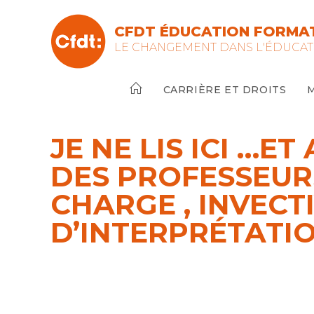
Skip
to
CFDT ÉDUCATION FORMAT
content
LE CHANGEMENT DANS L'ÉDUCAT
CARRIÈRE ET DROITS
JE NE LIS ICI …E
DES PROFESSEURS
CHARGE , INVECT
D’INTERPRÉTATIO