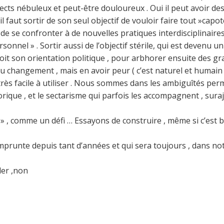
aspects nébuleux et peut-être douloureux . Oui il peut avoir de
il faut sortir de son seul objectif de vouloir faire tout »capot
 de se confronter à de nouvelles pratiques interdisciplinaire
sonnel » . Sortir aussi de l’objectif stérile, qui est devenu u
soit son orientation politique , pour arbhorer ensuite des gran
u changement , mais en avoir peur ( c’est naturel et humain ) 
 très facile à utiliser . Nous sommes dans les ambiguîtés pe
rique , et le sectarisme qui parfois les accompagnent , suraj
 » , comme un défi … Essayons de construire , même si c’est be
mprunte depuis tant d’années et qui sera toujours , dans not
ler ,non