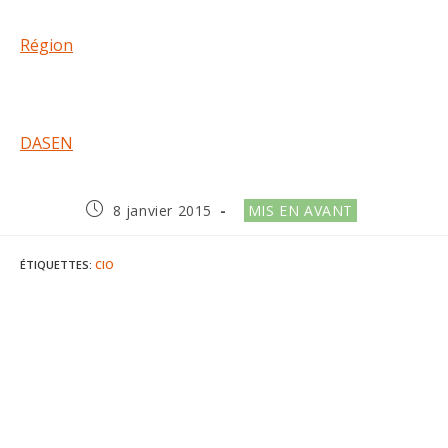
Région
DASEN
Publication
Post
8 janvier 2015
MIS EN AVANT
publiée :
category:
ÉTIQUETTES
:
CIO