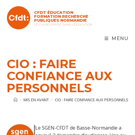
Skip
to
CFDT ÉDUCATION
content
FORMATION RECHERCHE
PUBLIQUES NORMANDIE
LE CHANGEMENT DANS L'ÉDUCATION
MENU
CIO : FAIRE
CONFIANCE AUX
PERSONNELS
>
MIS EN AVANT
>
CIO : FAIRE CONFIANCE AUX PERSONNELS
Le SGEN-CFDT de Basse-Normandie a