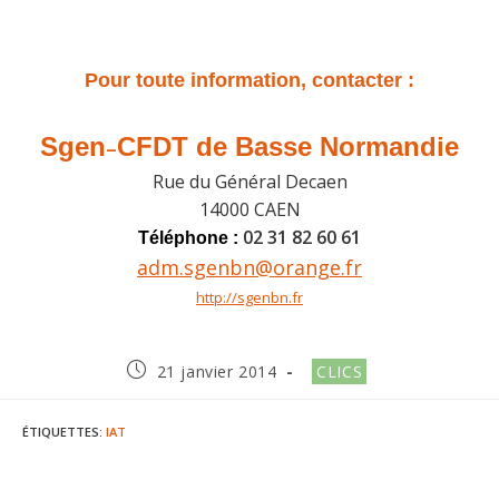
Pour toute information, contacter :
Sgen
C
F
DT de
Basse Normandie
–
Rue du Général Decaen
14000 CAEN
02 31 82 60 61
Téléphone :
adm.sgenbn@orange.fr
http://sgenbn.fr
Publication
Post
21 janvier 2014
CLICS
publiée :
category:
ÉTIQUETTES
:
IAT