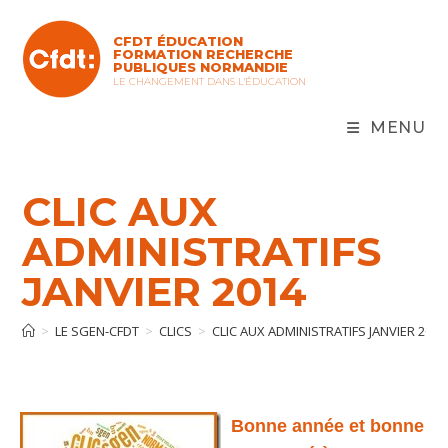
Skip
to
CFDT ÉDUCATION
content
FORMATION RECHERCHE
PUBLIQUES NORMANDIE
LE CHANGEMENT DANS L'ÉDUCATION
MENU
CLIC AUX
ADMINISTRATIFS
JANVIER 2014
>
LE SGEN-CFDT
>
CLICS
>
CLIC AUX ADMINISTRATIFS JANVIER 2014
Bonne année et bonne