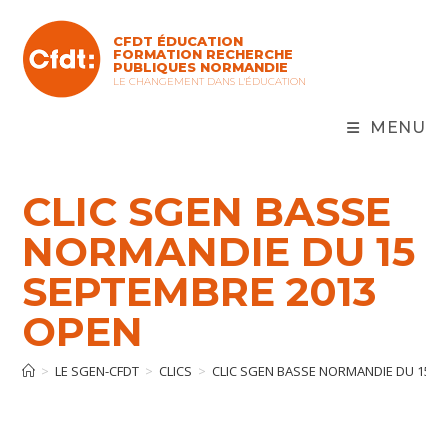
Skip
to
CFDT ÉDUCATION
content
FORMATION RECHERCHE
PUBLIQUES NORMANDIE
LE CHANGEMENT DANS L'ÉDUCATION
MENU
CLIC SGEN BASSE
NORMANDIE DU 15
SEPTEMBRE 2013
OPEN
>
LE SGEN-CFDT
>
CLICS
>
CLIC SGEN BASSE NORMANDIE DU 15 S