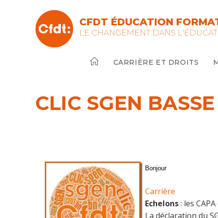
Skip
to
CFDT ÉDUCATION FORMAT
content
LE CHANGEMENT DANS L'ÉDUCAT
CARRIÈRE ET DROITS
CLIC SGEN BASSE
Bonjour
Carrière
Echelons
: les CAPA 
La déclaration du SG