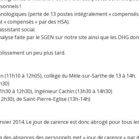
rsonnels !
nologiques (perte de 13 postes intégralement « compensés »
t « compensés » par des HSA).
ssistant social.
alyse faite par le SGEN sur notre site ainsi que les DHG do
blissement un peu plus tard.
çon (11h10 à 12h05), collège du Mèle-sur-Sarthe de 13 à 14h.
2h30)
11h30 à 12h30), Ingénieur Cachin (13h30 à 14h30)
12h30), de Saint-Pierre-Eglise (13h-14h)
janvier 2014. Le jour de carence est donc abrogé pour tous 
e des absences des personnels met « jour de carence » par déf