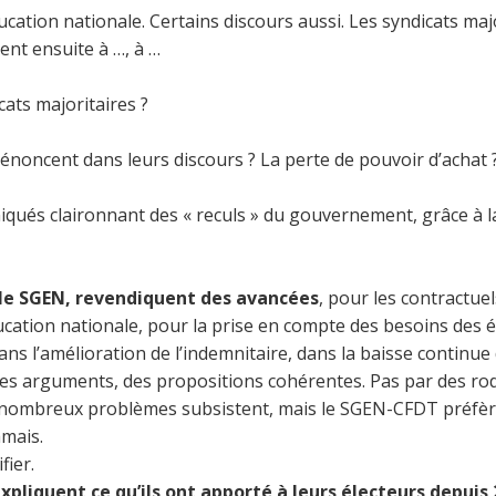
ation nationale. Certains discours aussi. Les syndicats majo
ent ensuite à …, à …
cats majoritaires ?
énoncent dans leurs discours ? La perte de pouvoir d’achat ?
és claironnant des « reculs » du gouvernement, grâce à la 
 le SGEN, revendiquent des avancées
, pour les contractuel
ucation nationale, pour la prise en compte des besoins des 
dans l’amélioration de l’indemnitaire, dans la baisse conti
ec des arguments, des propositions cohérentes. Pas par des 
e nombreux problèmes subsistent, mais le SGEN-CFDT préfère 
amais.
fier.
xpliquent ce qu’ils ont apporté à leurs électeurs depuis 