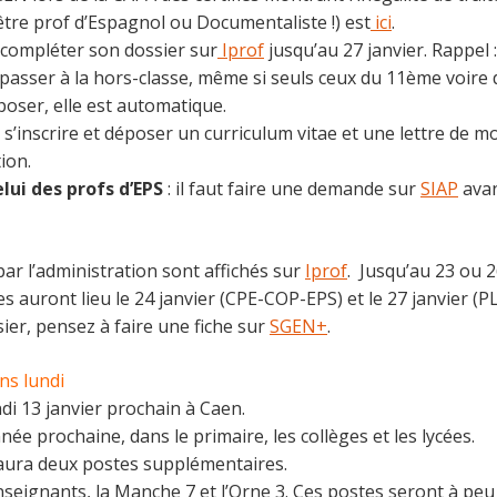
être prof d’Espagnol ou Documentaliste !) est
ici
.
ut compléter son dossier sur
Iprof
jusqu’au 27 janvier. Rappel 
 passer à la hors-classe, même si seuls ceux du 11ème voire 
poser, elle est automatique.
ut s’inscrire et déposer un curriculum vitae et une lettre de m
ion.
elui des profs d’EPS
: il faut faire une demande sur
SIAP
avan
par l’administration sont affichés sur
Iprof
. Jusqu’au 23 ou 2
s auront lieu le 24 janvier (CPE-COP-EPS) et le 27 janvier (PL
ier, pensez à faire une fiche sur
SGEN+
.
ns lundi
di 13 janvier prochain à Caen.
ée prochaine, dans le primaire, les collèges et les lycées.
 aura deux postes supplémentaires.
nseignants, la Manche 7 et l’Orne 3. Ces postes seront à p