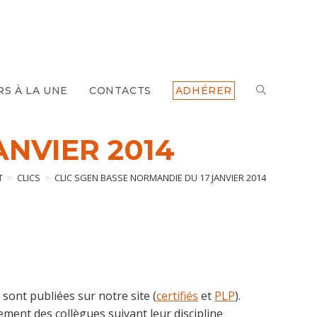
TOGGLE
RS À LA UNE
CONTACTS
ADHÉRER
WEBSITE
ANVIER 2014
SEARCH
T
>
CLICS
>
CLIC SGEN BASSE NORMANDIE DU 17 JANVIER 2014
 sont publiées sur notre site (
certifiés
et
PLP
).
tement des collègues suivant leur discipline