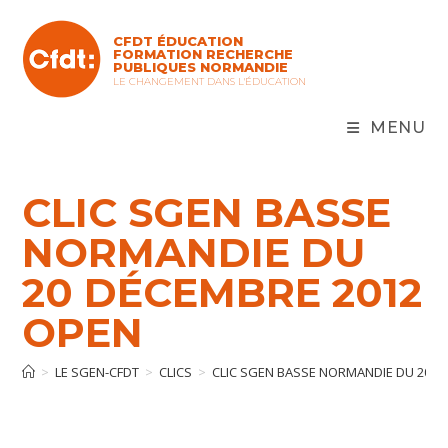
Skip
to
CFDT ÉDUCATION
content
FORMATION RECHERCHE
PUBLIQUES NORMANDIE
LE CHANGEMENT DANS L'ÉDUCATION
MENU
CLIC SGEN BASSE
NORMANDIE DU
20 DÉCEMBRE 2012
OPEN
>
LE SGEN-CFDT
>
CLICS
>
CLIC SGEN BASSE NORMANDIE DU 20 D