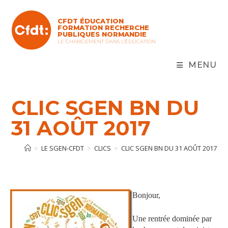
Skip
to
CFDT ÉDUCATION
content
FORMATION RECHERCHE
PUBLIQUES NORMANDIE
LE CHANGEMENT DANS L'ÉDUCATION
MENU
CLIC SGEN BN DU
31 AOÛT 2017
>
LE SGEN-CFDT
>
CLICS
>
CLIC SGEN BN DU 31 AOÛT 2017
Bonjour,
Une rentrée dominée par