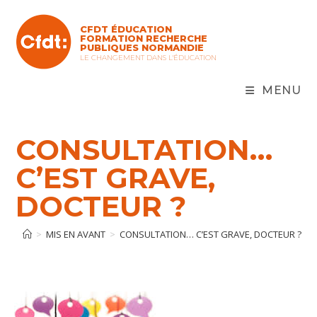
Skip
to
CFDT ÉDUCATION
content
FORMATION RECHERCHE
PUBLIQUES NORMANDIE
LE CHANGEMENT DANS L'ÉDUCATION
MENU
CONSULTATION…
C’EST GRAVE,
DOCTEUR ?
>
MIS EN AVANT
>
CONSULTATION… C’EST GRAVE, DOCTEUR ?