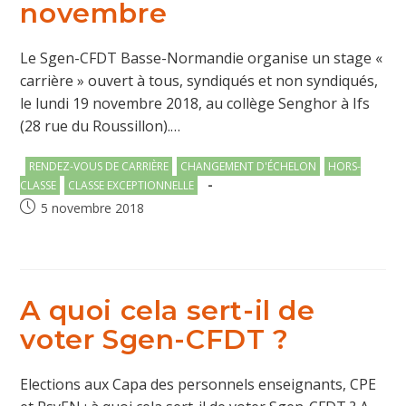
novembre
Le Sgen-CFDT Basse-Normandie organise un stage «
carrière » ouvert à tous, syndiqués et non syndiqués,
le lundi 19 novembre 2018, au collège Senghor à Ifs
(28 rue du Roussillon).…
Post
RENDEZ-VOUS DE CARRIÈRE
CHANGEMENT D'ÉCHELON
HORS-
category:
CLASSE
CLASSE EXCEPTIONNELLE
Publication
5 novembre 2018
publiée :
A quoi cela sert-il de
voter Sgen-CFDT ?
Elections aux Capa des personnels enseignants, CPE