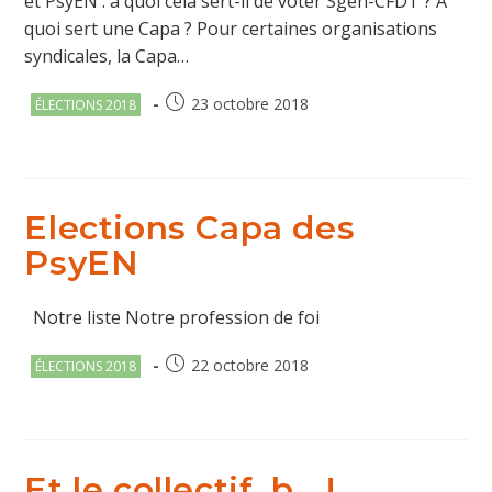
et PsyEN : à quoi cela sert-il de voter Sgen-CFDT ? A
quoi sert une Capa ? Pour certaines organisations
syndicales, la Capa…
Post
Publication
23 octobre 2018
ÉLECTIONS 2018
category:
publiée :
Elections Capa des
PsyEN
Notre liste Notre profession de foi
Post
Publication
22 octobre 2018
ÉLECTIONS 2018
category:
publiée :
Et le collectif, b… !