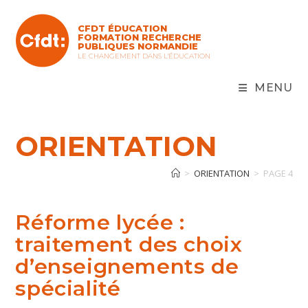
Skip
to
CFDT ÉDUCATION
content
FORMATION RECHERCHE
PUBLIQUES NORMANDIE
LE CHANGEMENT DANS L'ÉDUCATION
MENU
ORIENTATION
>
ORIENTATION
>
PAGE 4
Réforme lycée :
traitement des choix
d’enseignements de
spécialité