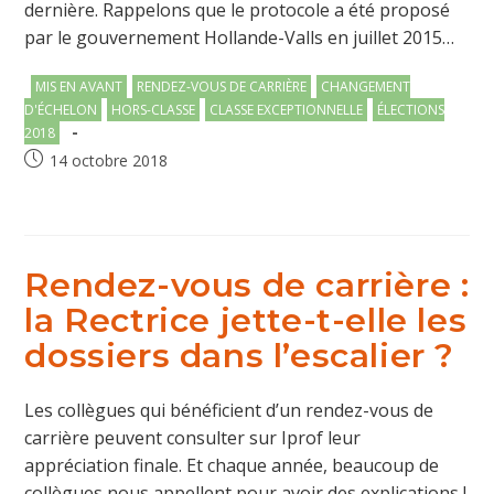
dernière. Rappelons que le protocole a été proposé
par le gouvernement Hollande-Valls en juillet 2015…
Post
MIS EN AVANT
RENDEZ-VOUS DE CARRIÈRE
CHANGEMENT
category:
D'ÉCHELON
HORS-CLASSE
CLASSE EXCEPTIONNELLE
ÉLECTIONS
2018
Publication
14 octobre 2018
publiée :
Rendez-vous de carrière :
la Rectrice jette-t-elle les
dossiers dans l’escalier ?
Les collègues qui bénéficient d’un rendez-vous de
carrière peuvent consulter sur Iprof leur
appréciation finale. Et chaque année, beaucoup de
collègues nous appellent pour avoir des explications !