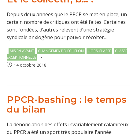
Depuis deux années que le PPCR se met en place, un
certain nombre de critiques ont été faites. Certaines
sont fondées, d’autres relèvent d’une stratégie
syndicale anxiogène pour pouvoir récolter…
Post
MIS EN AVANT
CHANGEMENT D'ÉCHELON
HORS-CLASSE
CLASSE
category:
EXCEPTIONNELLE
Publication
14 octobre 2018
publiée :
PPCR-bashing : le temps
du bilan
La dénonciation des effets invariablement calamiteux
du PPCR a été un sport très populaire l'année