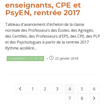
enseignants, CPE et
PsyEN, rentrée 2017
Tableau d'avancement d'échelon de la classe
normale des Professeurs des Écoles, des Agrégés,
des Certifiés, des Professeurs d'EPS, des CPE, des PLP
et des Psychologues à partir de la rentrée 2017
Rythme accéléré…
Post
Publication
22 janvier 2018
CHANGEMENT D'ÉCHELON
category:
publiée :
1
2
3
4
5
6
Go to the previous page
7
8
Aller à 