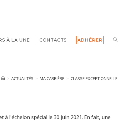
RS À LA UNE
CONTACTS
ADHÉRER
TOGGLE
WEBSITE
SEARCH
>
ACTUALITÉS
>
MA CARRIÈRE
>
CLASSE EXCEPTIONNELLE
 à l'échelon spécial le 30 juin 2021. En fait, une