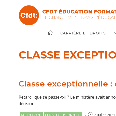
Skip
to
CFDT ÉDUCATION FORMAT
content
LE CHANGEMENT DANS L'ÉDUCAT
CARRIÈRE ET DROITS
CLASSE EXCEPTI
Classe exceptionnelle :
Retard : que se passe-t-il ? Le ministère avait anno
décision…
Post
Publication
2 juillet 2021
MIS EN AVANT
CLASSE EXCEPTIONNELLE