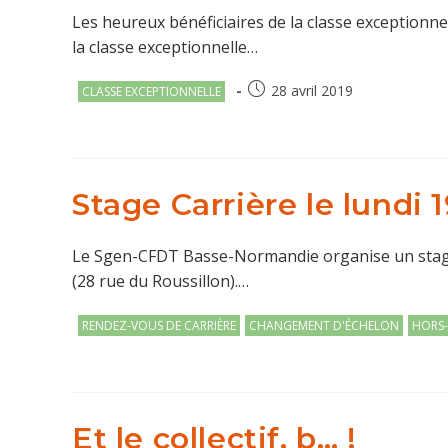
Les heureux bénéficiaires de la classe exceptionnel
la classe exceptionnelle…
Post
Publication
28 avril 2019
CLASSE EXCEPTIONNELLE
category:
publiée :
Stage Carrière le lundi
Le Sgen-CFDT Basse-Normandie organise un stage «
(28 rue du Roussillon).…
Post
RENDEZ-VOUS DE CARRIÈRE
CHANGEMENT D'ÉCHELON
HORS-
category:
Et le collectif, b… !