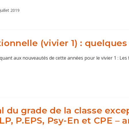
cation
juillet 2019
e :
ionnelle (vivier 1) : quelque
uant aux nouveautés de cette années pour le vivier 1 : Les f
al du grade de la classe exce
P.LP, P.EPS, Psy-En et CPE – 