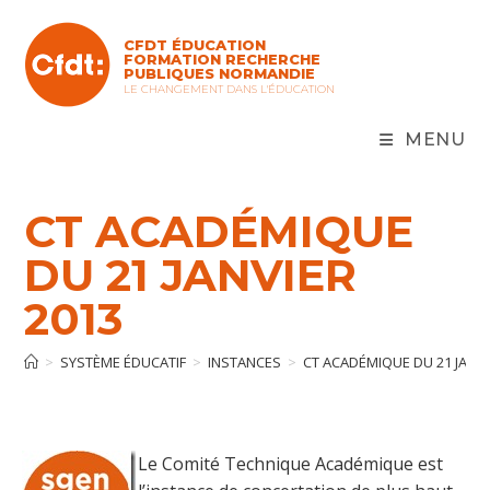
Skip
to
CFDT ÉDUCATION
content
FORMATION RECHERCHE
PUBLIQUES NORMANDIE
LE CHANGEMENT DANS L'ÉDUCATION
MENU
CT ACADÉMIQUE
DU 21 JANVIER
2013
>
SYSTÈME ÉDUCATIF
>
INSTANCES
>
CT ACADÉMIQUE DU 21 JANVI
Le Comité Technique Académique est