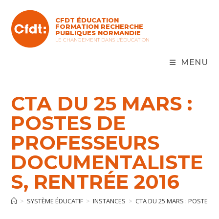
Skip
to
CFDT ÉDUCATION
content
FORMATION RECHERCHE
PUBLIQUES NORMANDIE
LE CHANGEMENT DANS L'ÉDUCATION
MENU
CTA DU 25 MARS :
POSTES DE
PROFESSEURS
DOCUMENTALISTE
S, RENTRÉE 2016
>
SYSTÈME ÉDUCATIF
>
INSTANCES
>
CTA DU 25 MARS : POSTES 