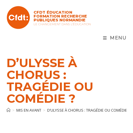
Skip
to
CFDT ÉDUCATION
content
FORMATION RECHERCHE
PUBLIQUES NORMANDIE
LE CHANGEMENT DANS L'ÉDUCATION
MENU
D’ULYSSE À
CHORUS :
TRAGÉDIE OU
COMÉDIE ?
>
MIS EN AVANT
>
D’ULYSSE À CHORUS : TRAGÉDIE OU COMÉDIE ?