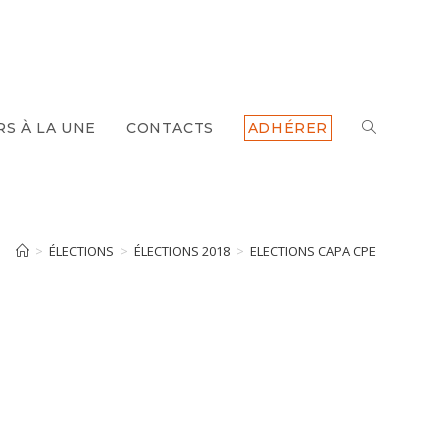
TOGGLE
RS À LA UNE
CONTACTS
ADHÉRER
WEBSITE
SEARCH
>
ÉLECTIONS
>
ÉLECTIONS 2018
>
ELECTIONS CAPA CPE