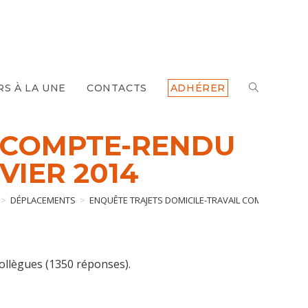
TOGGLE
RS À LA UNE
CONTACTS
ADHÉRER
WEBSITE
L COMPTE-RENDU
VIER 2014
SEARCH
>
DÉPLACEMENTS
>
ENQUÊTE TRAJETS DOMICILE-TRAVAIL COMPTE-RENDU D
collègues (1350 réponses).