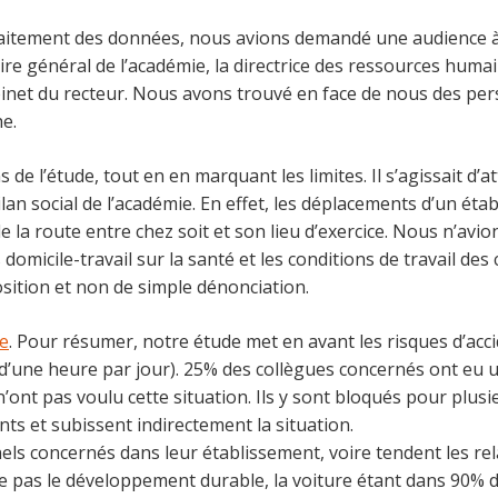
traitement des données, nous avions demandé une audience à 
ire général de l’académie, la directrice des ressources huma
abinet du recteur. Nous avons trouvé en face de nous des pe
he.
e l’étude, tout en en marquant les limites. Il s’agissait d’att
lan social de l’académie. En effet, les déplacements d’un éta
e la route entre chez soit et son lieu d’exercice. Nous n’av
omicile-travail sur la santé et les conditions de travail des 
ition et non de simple dénonciation.
te
. Pour résumer, notre étude met en avant les risques d’acc
’une heure par jour). 25% des collègues concernés ont eu un 
ont pas voulu cette situation. Ils y sont bloqués pour plusie
ts et subissent indirectement la situation.
els concernés dans leur établissement, voire tendent les rela
ise pas le développement durable, la voiture étant dans 90% d