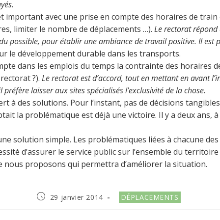
yés.
mportant avec une prise en compte des horaires de train et 
res, limiter le nombre de déplacements …).
Le rectorat répond 
ossible, pour établir une ambiance de travail positive. Il est pr
our le développement durable dans les transports.
te dans les emplois du temps la contrainte des horaires de
rectorat ?).
Le rectorat est d’accord, tout en mettant en avant 
 préfère laisser aux sites spécialisés l’exclusivité de la chose.
 à des solutions. Pour l’instant, pas de décisions tangibles,
it la problématique est déjà une victoire. Il y a deux ans, à 
s une solution simple. Les problématiques liées à chacune des 
essité d’assurer le service public sur l’ensemble du territoi
e nous proposons qui permettra d’améliorer la situation.
Publication
Post
29 janvier 2014
DÉPLACEMENTS
publiée :
category: