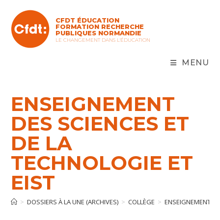
Skip
to
CFDT ÉDUCATION
content
FORMATION RECHERCHE
PUBLIQUES NORMANDIE
LE CHANGEMENT DANS L'ÉDUCATION
MENU
ENSEIGNEMENT
DES SCIENCES ET
DE LA
TECHNOLOGIE ET
EIST
>
DOSSIERS À LA UNE (ARCHIVES)
>
COLLÈGE
>
ENSEIGNEMENT DES