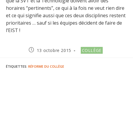
que la SVT et la Technologie doivent avoir des
horaires “pertinents”, ce qui à la fois ne veut rien dire
et ce qui signifie aussi que ces deux disciplines restent
prioritaires … sauf si les équipes décident de faire de
l’EIST !
Publication
Post
13 octobre 2015
COLLÈGE
publiée :
category:
ÉTIQUETTES
:
RÉFORME DU COLLÈGE