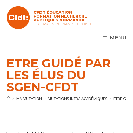
Skip
to
CFDT ÉDUCATION
content
FORMATION RECHERCHE
PUBLIQUES NORMANDIE
LE CHANGEMENT DANS L'ÉDUCATION
MENU
ETRE GUIDÉ PAR
LES ÉLUS DU
SGEN-CFDT
>
MA MUTATION
>
MUTATIONS INTRA ACADÉMIQUES
>
ETRE GUID