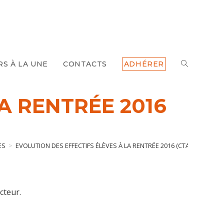
TOGGLE
RS À LA UNE
CONTACTS
ADHÉRER
WEBSITE
A RENTRÉE 2016
SEARCH
ES
>
EVOLUTION DES EFFECTIFS ÉLÈVES À LA RENTRÉE 2016 (CTA DU 10 NOV
cteur.