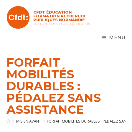
Skip
to
CFDT ÉDUCATION
content
FORMATION RECHERCHE
PUBLIQUES NORMANDIE
LE CHANGEMENT DANS L'ÉDUCATION
MENU
FORFAIT
MOBILITÉS
DURABLES :
PÉDALEZ SANS
ASSISTANCE
>
MIS EN AVANT
>
FORFAIT MOBILITÉS DURABLES : PÉDALEZ SANS 