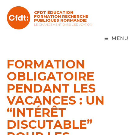
Skip
to
CFDT ÉDUCATION
content
FORMATION RECHERCHE
PUBLIQUES NORMANDIE
LE CHANGEMENT DANS L'ÉDUCATION
MENU
FORMATION
OBLIGATOIRE
PENDANT LES
VACANCES : UN
“INTÉRÊT
DISCUTABLE”