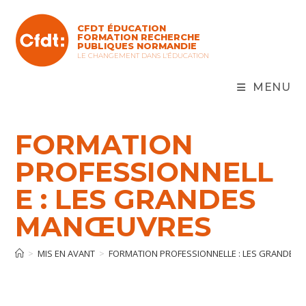
Skip
to
CFDT ÉDUCATION
content
FORMATION RECHERCHE
PUBLIQUES NORMANDIE
LE CHANGEMENT DANS L'ÉDUCATION
MENU
FORMATION
PROFESSIONNELL
E : LES GRANDES
MANŒUVRES
>
MIS EN AVANT
>
FORMATION PROFESSIONNELLE : LES GRANDE