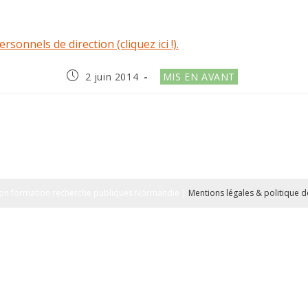
onnels de direction (cliquez ici !).
Publication
Post
2 juin 2014
MIS EN AVANT
publiée :
category:
on formation recherche publiques Normandie |
Mentions légales & politique de