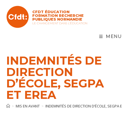
Skip
to
CFDT ÉDUCATION
content
FORMATION RECHERCHE
PUBLIQUES NORMANDIE
LE CHANGEMENT DANS L'ÉDUCATION
MENU
INDEMNITÉS DE
DIRECTION
D’ÉCOLE, SEGPA
ET EREA
>
MIS EN AVANT
>
INDEMNITÉS DE DIRECTION D’ÉCOLE, SEGPA ET E