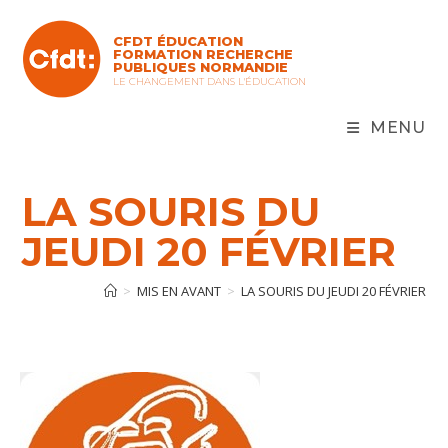
Skip
to
CFDT ÉDUCATION
content
FORMATION RECHERCHE
PUBLIQUES NORMANDIE
LE CHANGEMENT DANS L'ÉDUCATION
MENU
LA SOURIS DU
JEUDI 20 FÉVRIER
>
MIS EN AVANT
>
LA SOURIS DU JEUDI 20 FÉVRIER