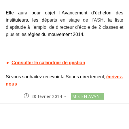
Elle aura pour objet l’
Avancement d’échelon des
instituteurs, les d
éparts en stage de l’ASH, l
a l
iste
d’aptitude à l’emploi de directeur d’école de 2 classes et
plus et
les règles du mouvement 2014.
►
Consulter le calendrier de gestion
Si vous souhaitez recevoir la Souris directement,
écrivez-
nous
Publication
Post
20 février 2014
MIS EN AVANT
publiée :
category: