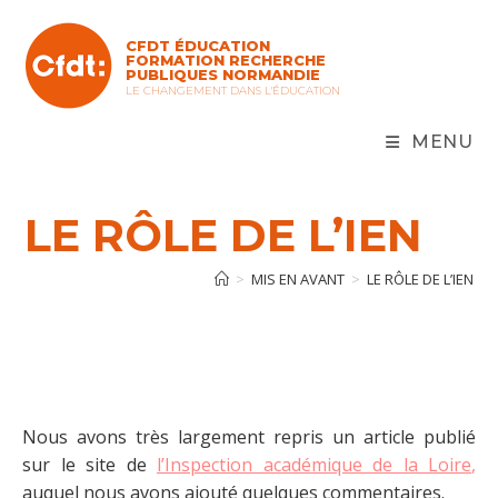
Skip
to
CFDT ÉDUCATION
content
FORMATION RECHERCHE
PUBLIQUES NORMANDIE
LE CHANGEMENT DANS L'ÉDUCATION
MENU
LE RÔLE DE L’IEN
>
MIS EN AVANT
>
LE RÔLE DE L’IEN
Nous avons très largement repris un article publié
sur le site de
l’Inspection académique de la Loire
,
auquel nous avons ajouté quelques commentaires.