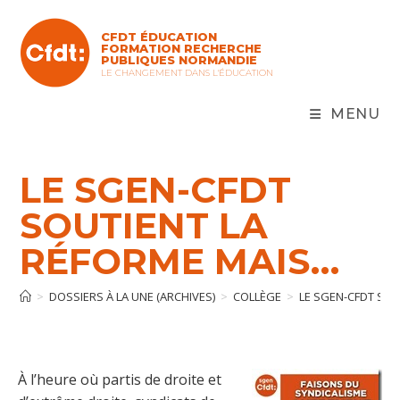
Skip
to
CFDT ÉDUCATION
content
FORMATION RECHERCHE
PUBLIQUES NORMANDIE
LE CHANGEMENT DANS L'ÉDUCATION
MENU
LE SGEN-CFDT
SOUTIENT LA
RÉFORME MAIS…
>
DOSSIERS À LA UNE (ARCHIVES)
>
COLLÈGE
>
LE SGEN-CFDT SO
À l’heure où partis de droite et