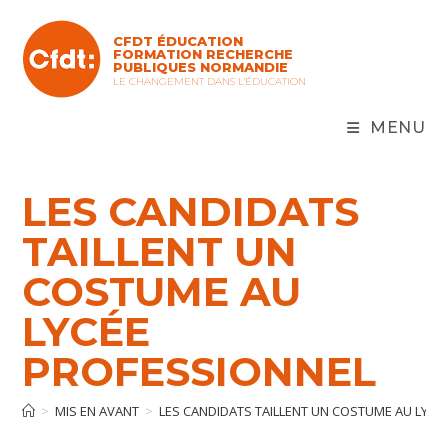
Skip
to
CFDT ÉDUCATION
content
FORMATION RECHERCHE
PUBLIQUES NORMANDIE
LE CHANGEMENT DANS L'ÉDUCATION
MENU
LES CANDIDATS
TAILLENT UN
COSTUME AU
LYCÉE
PROFESSIONNEL
>
MIS EN AVANT
>
LES CANDIDATS TAILLENT UN COSTUME AU LYCÉ