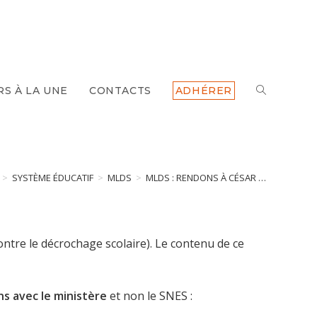
TOGGLE
RS À LA UNE
CONTACTS
ADHÉRER
WEBSITE
SEARCH
>
SYSTÈME ÉDUCATIF
>
MLDS
>
MLDS : RENDONS À CÉSAR …
ontre le décrochage scolaire). Le contenu de ce
ns avec le ministère
et non le SNES :