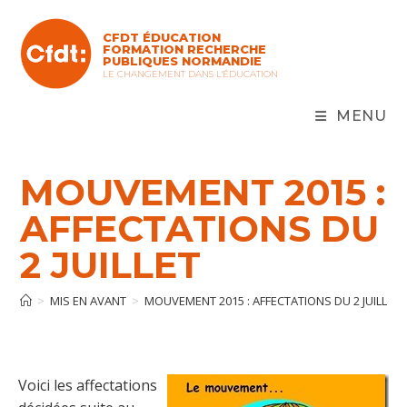
Skip
to
CFDT ÉDUCATION
content
FORMATION RECHERCHE
PUBLIQUES NORMANDIE
LE CHANGEMENT DANS L'ÉDUCATION
MENU
MOUVEMENT 2015 :
AFFECTATIONS DU
2 JUILLET
>
MIS EN AVANT
>
MOUVEMENT 2015 : AFFECTATIONS DU 2 JUILLET
Voici les affectations