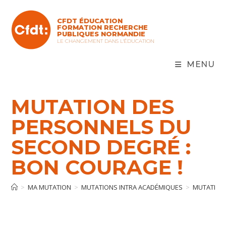
Skip
to
CFDT ÉDUCATION
content
FORMATION RECHERCHE
PUBLIQUES NORMANDIE
LE CHANGEMENT DANS L'ÉDUCATION
MENU
MUTATION DES
PERSONNELS DU
SECOND DEGRÉ :
BON COURAGE !
>
MA MUTATION
>
MUTATIONS INTRA ACADÉMIQUES
>
MUTATION 