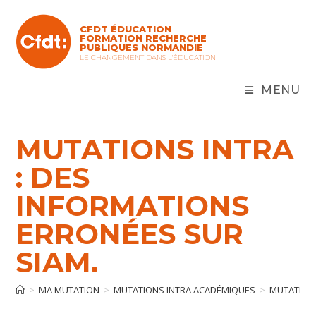
Skip
to
CFDT ÉDUCATION
content
FORMATION RECHERCHE
PUBLIQUES NORMANDIE
LE CHANGEMENT DANS L'ÉDUCATION
MENU
MUTATIONS INTRA
: DES
INFORMATIONS
ERRONÉES SUR
SIAM.
>
MA MUTATION
>
MUTATIONS INTRA ACADÉMIQUES
>
MUTATIONS