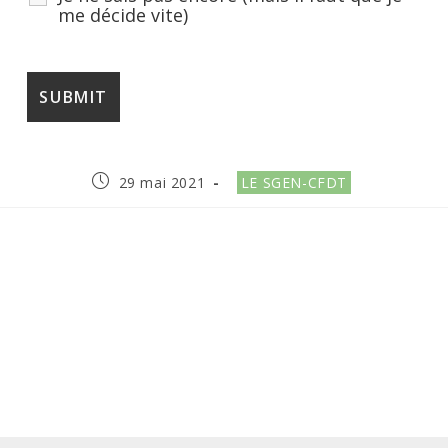
me décide vite)
Publication
Post
29 mai 2021
LE SGEN-CFDT
publiée :
category: