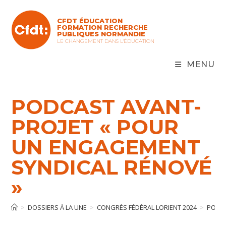
CFDT ÉDUCATION
FORMATION RECHERCHE
PUBLIQUES NORMANDIE
LE CHANGEMENT DANS L'ÉDUCATION
MENU
PODCAST AVANT-
PROJET « POUR
UN ENGAGEMENT
SYNDICAL RÉNOVÉ
»
>
DOSSIERS À LA UNE
>
CONGRÈS FÉDÉRAL LORIENT 2024
>
PODCA