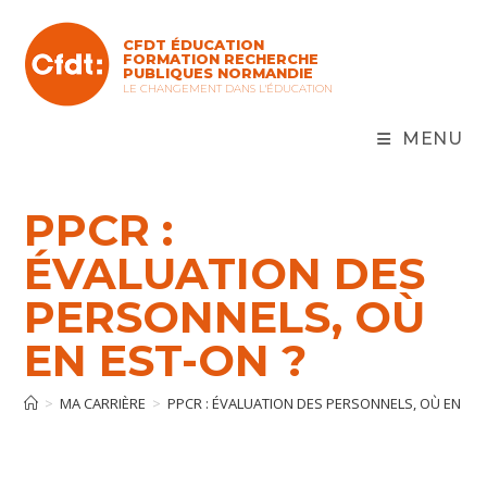
Skip
to
CFDT ÉDUCATION
content
FORMATION RECHERCHE
PUBLIQUES NORMANDIE
LE CHANGEMENT DANS L'ÉDUCATION
MENU
PPCR :
ÉVALUATION DES
PERSONNELS, OÙ
EN EST-ON ?
>
MA CARRIÈRE
>
PPCR : ÉVALUATION DES PERSONNELS, OÙ EN EST