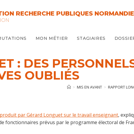
ION RECHERCHE PUBLIQUES NORMANDIE
ION
MUTATIONS
MON MÉTIER
STAGIAIRES
DOSSIE
T : DES PERSONNELS
ÈVES OUBLIÉS
>
MIS EN AVANT
>
RAPPORT LONG
produit par Gérard Longuet sur le travail enseignant
, expl
de fonctionnaires prévus par le programme électoral de Franç