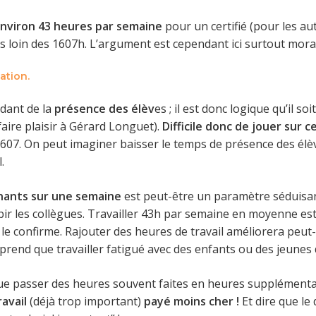
environ 43 heures par semaine
pour un certifié (pour les au
s loin des 1607h. L’argument est cependant ici surtout moral,
cation.
dant de la
présence des élèv
es ; il est donc logique qu’il s
 faire plaisir à Gérard Longuet).
Difficile donc de jouer sur 
re 1607. On peut imaginer baisser le temps de présence des él
.
nants sur une semaine
est peut-être un paramètre séduisant
ubir les collègues. Travailler 43h par semaine en moyenne es
l le confirme. Rajouter des heures de travail améliorera peut-
mprend que travailler fatigué avec des enfants ou des jeunes
ue passer des heures souvent faites en heures supplémentai
ravail
(déjà trop important)
payé moins cher !
Et dire que le 