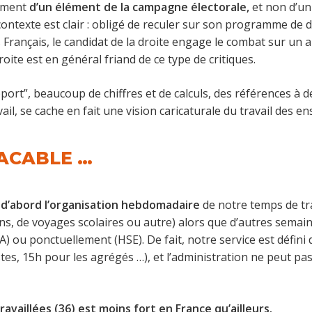
rement
d’un élément de la campagne électorale,
et non d’un
ontexte est clair : obligé de reculer sur son programme de 
s Français, le candidat de la droite engage le combat sur un aut
roite est en général friand de ce type de critiques.
rt”, beaucoup de chiffres et de calculs, des références à des
ail, se cache en fait une vision caricaturale du travail des e
ACABLE …
 d’abord l’organisation hebdomadaire
de notre temps de tra
ns, de voyages scolaires ou autre) alors que d’autres sema
) ou ponctuellement (HSE). De fait, notre service est défin
tes, 15h pour les agrégés …), et l’administration ne peut pa
vaillées (36) est moins fort en France qu’ailleurs.