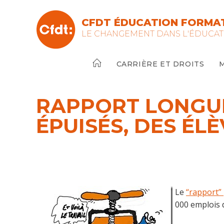
Skip
to
CFDT ÉDUCATION FORMAT
content
LE CHANGEMENT DANS L'ÉDUCAT
CARRIÈRE ET DROITS
RAPPORT LONGUE
ÉPUISÉS, DES ÉL
Le
“rapport” 
000 emplois 