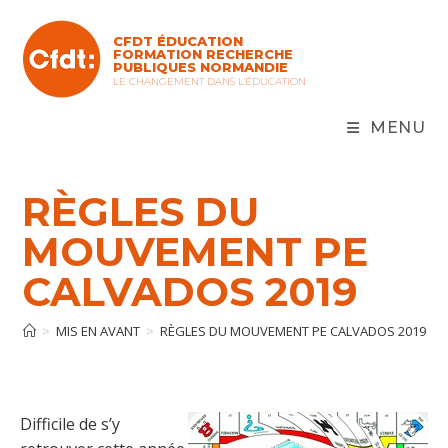
Skip
to
CFDT ÉDUCATION
content
FORMATION RECHERCHE
PUBLIQUES NORMANDIE
LE CHANGEMENT DANS L'ÉDUCATION
MENU
RÈGLES DU
MOUVEMENT PE
CALVADOS 2019
>
MIS EN AVANT
>
RÈGLES DU MOUVEMENT PE CALVADOS 2019
Difficile de s’y