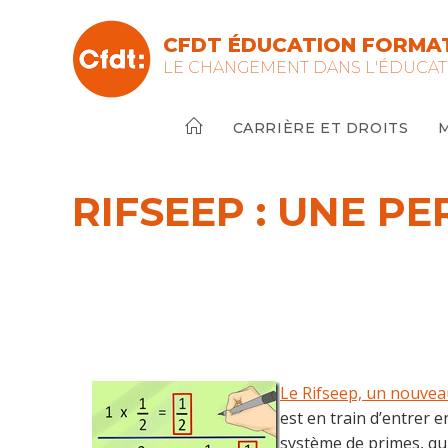
Skip
to
CFDT ÉDUCATION FORMAT
content
LE CHANGEMENT DANS L'ÉDUCAT
CARRIÈRE ET DROITS
RIFSEEP : UNE P
Le Rifseep, un nouvea
est en train d’entrer 
système de primes, qui