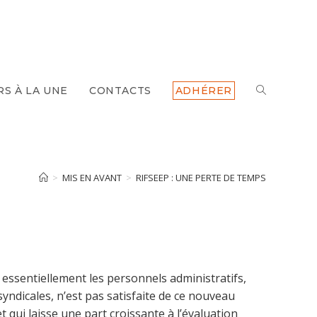
TOGGLE
RS À LA UNE
CONTACTS
ADHÉRER
WEBSITE
SEARCH
>
MIS EN AVANT
>
RIFSEEP : UNE PERTE DE TEMPS
 essentiellement les personnels administratifs,
yndicales, n’est pas satisfaite de ce nouveau
qui laisse une part croissante à l’évaluation