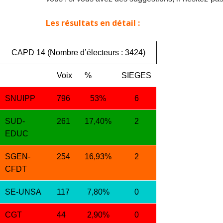
Les résultats en détail :
CAPD 14 (Nombre d’électeurs : 3424)
Voix
%
SIEGES
SNUIPP
796
53%
6
SUD-
261
17,40%
2
EDUC
SGEN-
254
16,93%
2
CFDT
SE-UNSA
117
7,80%
0
CGT
44
2,90%
0