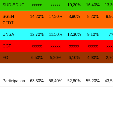
SUD-EDUC
xxxxx
xxxxx
10,20%
16,40%
13,
SGEN-
14,20%
17,30%
8,80%
8,20%
9,9
CFDT
UNSA
12,70%
11,50%
12,30%
9,10%
7
CGT
xxxxx
xxxxx
xxxxx
xxxxx
xxx
FO
6,50%
5,20%
6,10%
4,90%
2,7
Participation
63,30%
58,40%
52,80%
55,20%
43,