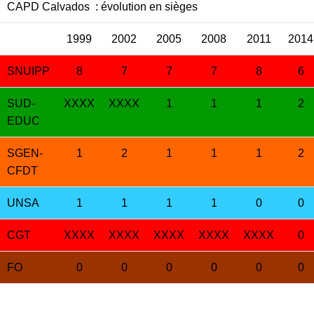
CAPD Calvados
: évolution en sièges
1999
2002
2005
2008
2011
2014
SNUIPP
8
7
7
7
8
6
SUD-
XXXX
XXXX
1
1
1
2
EDUC
SGEN-
1
2
1
1
1
2
CFDT
UNSA
1
1
1
1
0
0
CGT
XXXX
XXXX
XXXX
XXXX
XXXX
0
FO
0
0
0
0
0
0