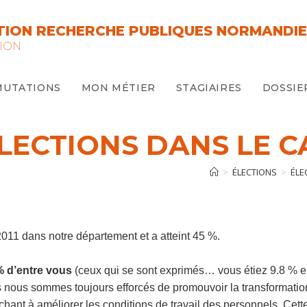
ION RECHERCHE PUBLIQUES NORMANDIE
ION
MUTATIONS
MON MÉTIER
STAGIAIRES
DOSSIE
ÉLECTIONS DANS LE 
>
ÉLECTIONS
>
ÉLE
2011 dans notre département et a atteint 45 %.
% d’entre vous
(ceux qui se sont exprimés… vous étiez 9.8 % e
ous sommes toujours efforcés de promouvoir la transformation
erchant à améliorer les conditions de travail des personnels. Cett