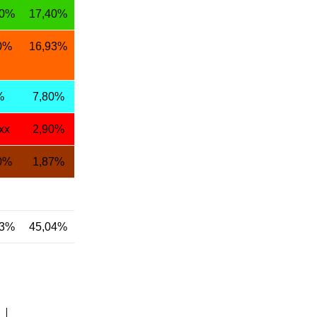
30%
17,40%
0%
16,93%
%
7,80%
xx
2,90%
0%
1,87%
53%
45,04%