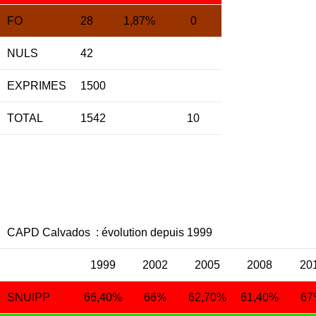
FO
28
1,87%
0
NULS
42
EXPRIMES
1500
TOTAL
1542
10
CAPD Calvados
: évolution depuis 1999
1999
2002
2005
2008
20
SNUIPP
66,40%
66%
62,70%
61,40%
67