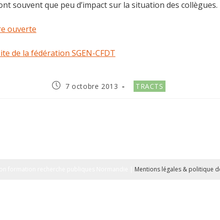
ont souvent que peu d’impact sur la situation des collègues.
re ouverte
site de la fédération SGEN-CFDT
Publication
Post
7 octobre 2013
TRACTS
publiée :
category:
on formation recherche publiques Normandie |
Mentions légales & politique de