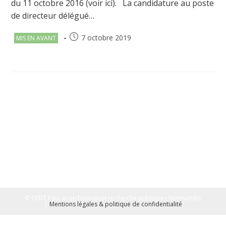
du 11 octobre 2016 (voir ici). La candidature au poste
de directeur délégué…
Post
Publication
7 octobre 2019
MIS EN AVANT
category:
publiée :
© CFDT Éducation formation recherche publiques Normandie
|
Mentions légales & politique de confidentialité