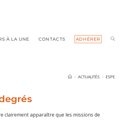
RS À LA UNE
CONTACTS
ADHÉRER
TOGGLE
WEBSITE
SEARCH
>
ACTUALITÉS
>
ESPE
 degrés
re clairement apparaître que les missions de