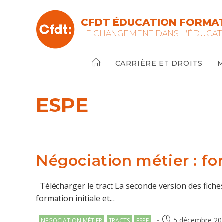
Skip
to
CFDT ÉDUCATION FORMAT
content
LE CHANGEMENT DANS L'ÉDUCAT
CARRIÈRE ET DROITS
ESPE
Négociation métier : f
Télécharger le tract La seconde version des fiche
formation initiale et…
Post
Publication
5 décembre 20
NÉGOCIATION MÉTIER
TRACTS
ESPE