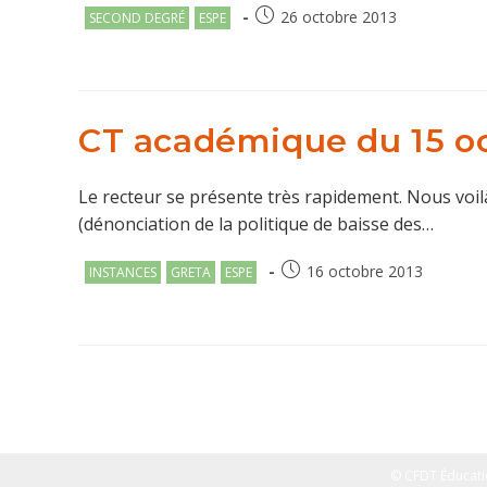
Post
Publication
26 octobre 2013
SECOND DEGRÉ
ESPE
category:
publiée :
CT académique du 15 oc
Le recteur se présente très rapidement. Nous voi
(dénonciation de la politique de baisse des…
Post
Publication
16 octobre 2013
INSTANCES
GRETA
ESPE
category:
publiée :
© CFDT Éducati