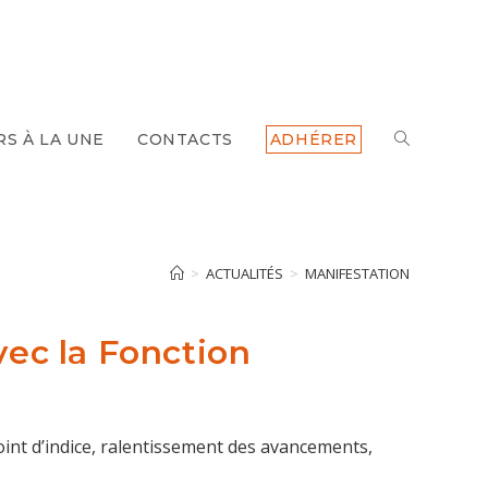
RS À LA UNE
CONTACTS
ADHÉRER
TOGGLE
WEBSITE
SEARCH
>
ACTUALITÉS
>
MANIFESTATION
avec la Fonction
point d’indice, ralentissement des avancements,