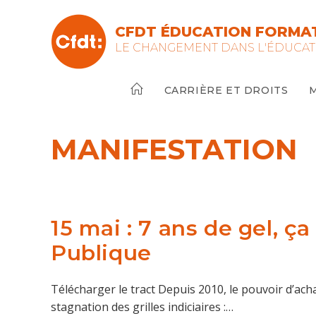
Skip
to
CFDT ÉDUCATION FORMAT
content
LE CHANGEMENT DANS L'ÉDUCAT
CARRIÈRE ET DROITS
MANIFESTATION
15 mai : 7 ans de gel, ç
Publique
Télécharger le tract Depuis 2010, le pouvoir d’ach
stagnation des grilles indiciaires :…