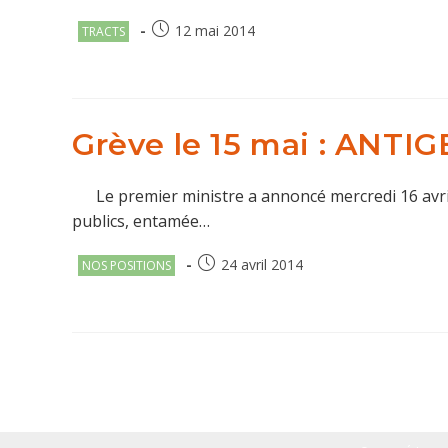
Post
Publication
12 mai 2014
TRACTS
category:
publiée :
Grève le 15 mai : ANTIG
Le premier ministre a annoncé mercredi 16 avril la
publics, entamée…
Post
Publication
24 avril 2014
NOS POSITIONS
category:
publiée :