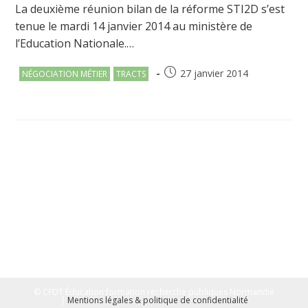
La deuxième réunion bilan de la réforme STI2D s’est
tenue le mardi 14 janvier 2014 au ministère de
l’Education Nationale.…
Post
Publication
27 janvier 2014
NÉGOCIATION MÉTIER
TRACTS
category:
publiée :
© CFDT Éducation formation recherche publiques Normandie
|
Mentions légales & politique de confidentialité