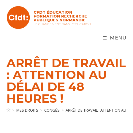
Skip
to
CFDT ÉDUCATION
content
FORMATION RECHERCHE
PUBLIQUES NORMANDIE
LE CHANGEMENT DANS L'ÉDUCATION
MENU
ARRÊT DE TRAVAIL
: ATTENTION AU
DÉLAI DE 48
HEURES !
>
MES DROITS
>
CONGÉS
>
ARRÊT DE TRAVAIL : ATTENTION AU DÉL