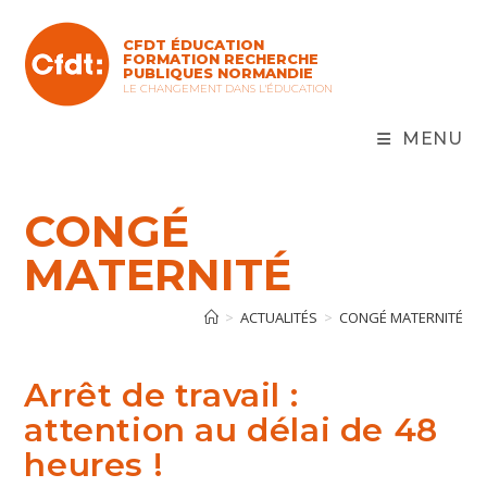
Skip
to
CFDT ÉDUCATION
content
FORMATION RECHERCHE
PUBLIQUES NORMANDIE
LE CHANGEMENT DANS L'ÉDUCATION
MENU
CONGÉ
MATERNITÉ
>
ACTUALITÉS
>
CONGÉ MATERNITÉ
Arrêt de travail :
attention au délai de 48
heures !