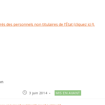
es personnels non titulaires de l’État (cliquez ici !).
on
Publication
Post
3 juin 2014
MIS EN AVANT
publiée :
category: