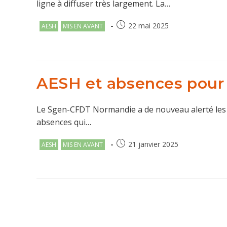
ligne à diffuser très largement. La…
Post
Publication
22 mai 2025
AESH
MIS EN AVANT
category:
publiée :
AESH et absences pour r
Le Sgen-CFDT Normandie a de nouveau alerté les se
absences qui…
Post
Publication
21 janvier 2025
AESH
MIS EN AVANT
category:
publiée :