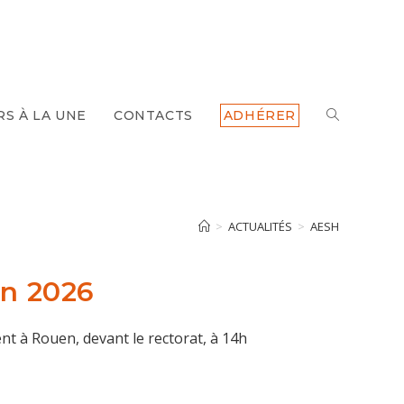
RS À LA UNE
CONTACTS
ADHÉRER
TOGGLE
WEBSITE
SEARCH
>
ACTUALITÉS
>
AESH
in 2026
nt à Rouen, devant le rectorat, à 14h