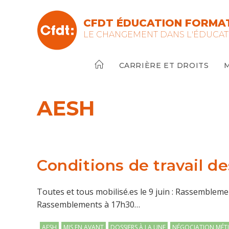
Skip
to
CFDT ÉDUCATION FORMAT
content
LE CHANGEMENT DANS L'ÉDUCAT
CARRIÈRE ET DROITS
AESH
Conditions de travail de
Toutes et tous mobilisé.es le 9 juin : Rassemblem
Rassemblements à 17h30…
Post
AESH
MIS EN AVANT
DOSSIERS À LA UNE
NÉGOCIATION MÉTI