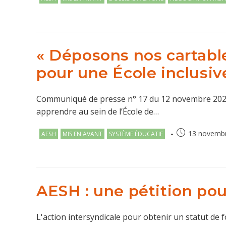
category:
« Déposons nos cartable
pour une École inclusiv
Communiqué de presse n° 17 du 12 novembre 2025 L
apprendre au sein de l’École de…
Post
Publication
13 novemb
AESH
MIS EN AVANT
SYSTÈME ÉDUCATIF
category:
publiée :
AESH : une pétition pou
L'action intersyndicale pour obtenir un statut de